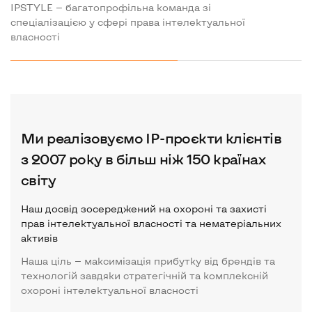
Нам важливо не просто надати послугу, а
IPSTYLE — багатопрофільна команда зі
Ми ставимося до інтелектуальної власності
Нам важливо не просто надати послугу, а
IPSTYLE — багатопрофільна команда зі
визначити цілі клієнта і запропонувати
спеціалізацією у сфері права інтелектуальної
клієнта як до важливого бізнес-активу
визначити цілі клієнта і запропонувати
спеціалізацією у сфері права інтелектуальної
оптимальне рішення
власності
оптимальне рішення
власності
Ми реалізовуємо IP-проєкти клієнтів
з 2007 року в більш ніж 150 країнах
світу
Наш досвід зосереджений на охороні та захисті
прав інтелектуальної власності та нематеріальних
активів
Наша ціль — максимізація прибутку від брендів та
технологій завдяки стратегічній та комплексній
охороні інтелектуальної власності