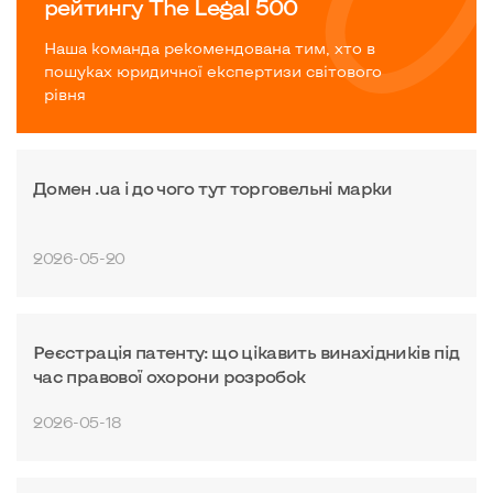
рейтингу The Legal 500
Наша команда рекомендована тим, хто в
пошуках юридичної експертизи світового
рівня
Домен .ua і до чого тут торговельні марки
2026-05-20
Реєстрація патенту: що цікавить винахідників під
час правової охорони розробок
2026-05-18