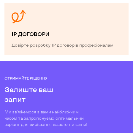
IP ДОГОВОРИ
Довірте розробку IP договорів професіоналам
ОТРИМАЙТЕ РІШЕННЯ
Залиште ваш
запит
Ми зв'яжемося з вами найближчим
часом та запропонуємо оптимальний
варіант для вирішення вашого питання!