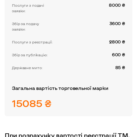
8000
₴
Послуги з подачі
заявки:
3600
₴
Збір за подачу
заявки:
2800
₴
Послуги з реєстрації:
600
₴
Збір за публікацію:
85
₴
Державне мито:
Загальна вартість торговельної марки
15085
₴
При розрахунку вартості реєстрації ТМ,