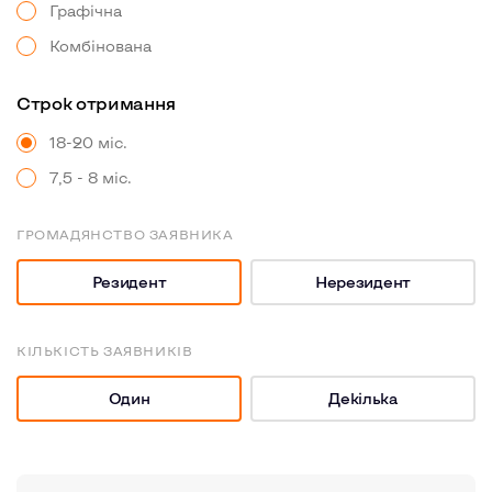
Графiчна
Комбiнована
Строк отримання
18-20 міс.
7,5 - 8 мiс.
ГРОМАДЯНСТВО ЗАЯВНИКА
Резидент
Нерезидент
КIЛЬКIСТЬ ЗАЯВНИКIВ
Один
Декiлька