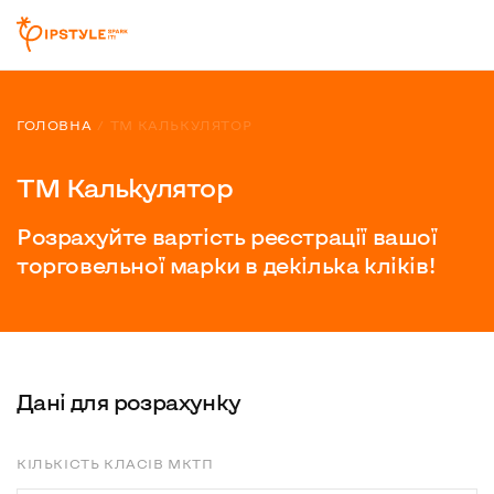
ГОЛОВНА
ТМ КАЛЬКУЛЯТОР
ТМ Калькулятор
Розрахуйте вартість реєстрації вашої
торговельної марки в декілька кліків!
Данi для розрахунку
КIЛЬКIСТЬ КЛАСIВ МКТП