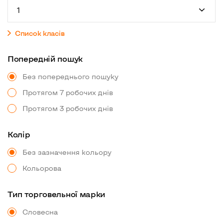
1
Список класiв
Попереднiй пошук
Без попереднього пошуку
Протягом 7 робочих днiв
Протягом 3 робочих днiв
Колiр
Без зазначення кольору
Кольорова
Тип торговельної марки
Словесна