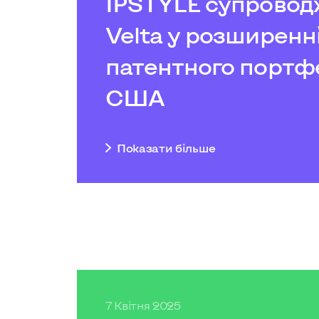
IPSTYLE супровод
Velta у розширенн
патентного портф
США
Показати бiльше
7 Квітня 2025