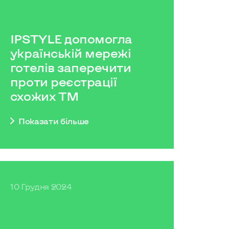
IPSTYLE допомогла
українській мережі
готелів заперечити
проти реєстрації
схожих ТМ
Показати бiльше
10 Грудня 2024