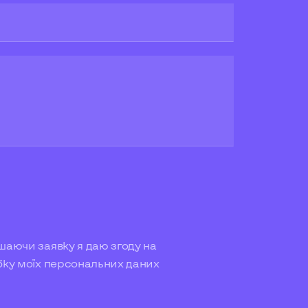
аючи заявку я даю згоду на
бку моїх
персональних даних