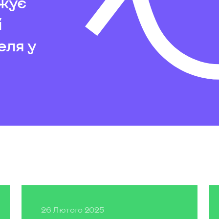
жує
і
еля у
26 Лютого 2025