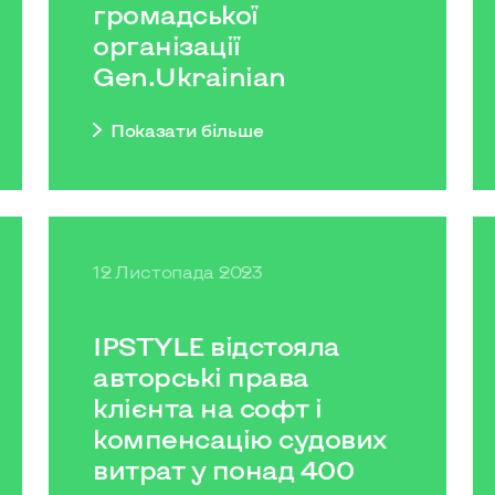
громадської
організації
Gen.Ukrainian
Показати бiльше
12 Листопада 2023
IPSTYLE відстояла
авторські права
клієнта на софт і
компенсацію судових
витрат у понад 400