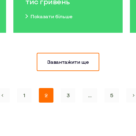
тис гривень
Показати бiльше
Завантажити ще
1
2
3
...
5