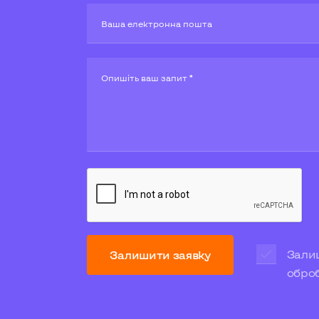
Ваша електронна пошта
Опишiть ваш запит *
Залиш
Залишити заявку
обро