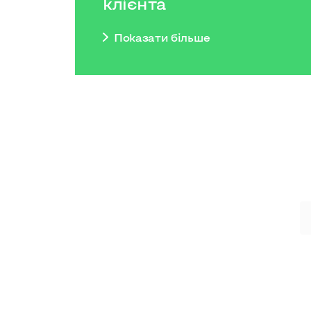
клієнта
Показати бiльше