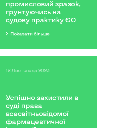
промисловий зразок,
грунтуючись на
судову практику ЄС
Показати бiльше
12 Листопада 2023
Успішно захистили в
суді права
всесвітньовідомої
фармацевтичної