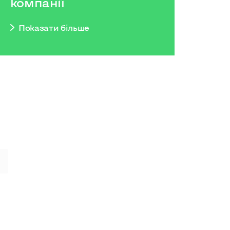
компанії
Показати бiльше