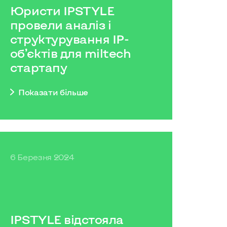
Юристи IPSTYLE
провели аналіз і
структурування IP-
об’єктів для miltech
стартапу
Показати бiльше
6 Березня 2024
IPSTYLE відстояла