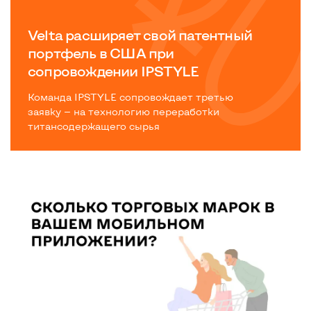
Velta расширяет свой патентный
портфель в США при
сопровождении IPSTYLE
Команда IPSTYLE сопровождает третью
заявку — на технологию переработки
титансодержащего сырья