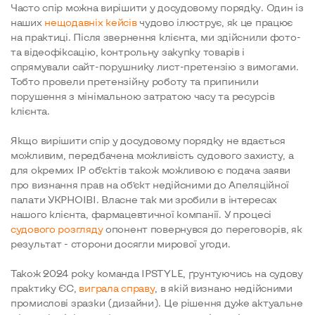
Часто спір можна вирішити у досудовому порядку. Один із
наших
нещодавніх кейсів
чудово ілюструє, як це працює
на практиці. Після звернення клієнта, ми здійснили фото-
та відеофіксацію, контрольну закупку товарів і
спрямували сайт-порушнику лист-претензію з вимогами.
Тобто провели претензійну роботу та припинили
порушення з мінімальною затратою часу та ресурсів
клієнта.
Якщо вирішити спір у досудовому порядку не вдається
можливим, передбачена можливість судового захисту, а
для окремих IP об’єктів також можливою є подача заяви
про визнання прав на об’єкт недійсними до Апеляційної
палати УКРНОІВІ. Власне так ми зробили в інтересах
нашого клієнта, фармацевтичної компанії. У процесі
судового розгляду
опонент повернувся до переговорів, як
результат - сторони досягли мирової угоди.
Також 2024 року команда IPSTYLE, ґрунтуючись на судову
практику ЄС,
виграла справу
, в якій визнано недійсними
промислові зразки (дизайни). Це рішення дуже актуальне