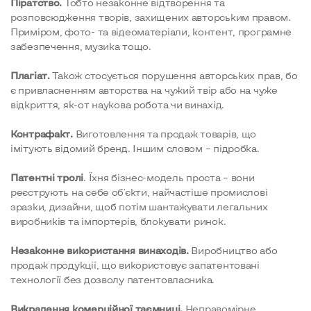
Піратство.
Тобто незаконне відтворення та
розповсюдження творів, захищених авторським правом.
Приміром, фото- та відеоматеріали, контент, програмне
забезпечення, музика тощо.
Плагіат.
Також стосується порушення авторських прав, бо
є привласненням авторства на чужий твір або на чуже
відкриття, як-от наукова робота чи винахід.
Контрафакт.
Виготовлення та продаж товарів, що
імітують відомий бренд. Іншим словом – підробка.
Патентні тролі
. Їхня бізнес-модель проста – вони
реєструють на себе об'єкти, найчастіше промислові
зразки, дизайни, щоб потім шантажувати легальних
виробників та імпортерів, блокувати ринок.
Незаконне використання винаходів.
Виробництво або
продаж продукції, що використовує запатентовані
технології без дозволу патентовласника.
Викрадення комерційної таємниці.
Неправомірне