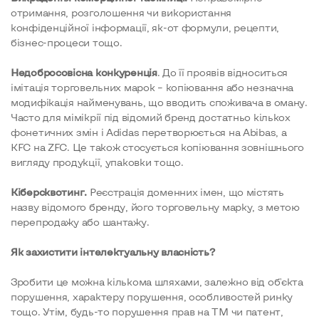
отримання, розголошення чи використання
конфіденційної інформації, як-от формули, рецепти,
бізнес-процеси тощо.
Недобросовісна конкуренція
. До її проявів відноситься
імітація торговельних марок – копіювання або незначна
модифікація найменувань, що вводить споживача в оману.
Часто для мімікрії під відомий бренд достатньо кількох
фонетичних змін і Аdidas перетворюється на Abibas, а
KFC на ZFC. Це також стосується копіювання зовнішнього
вигляду продукції, упаковки тощо.
Кіберсквотинг.
Реєстрація доменних імен, що містять
назву відомого бренду, його торговельну марку, з метою
перепродажу або шантажу.
Як захистити інтелектуальну власність?
Зробити це можна кількома шляхами, залежно від об'єкта
порушення, характеру порушення, особливостей ринку
тощо. Утім, будь-то порушення прав на ТМ чи патент,