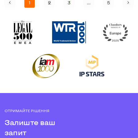
1
2
3
...
5
ОТРИМАЙТЕ РІШЕННЯ
Залиште ваш
запит