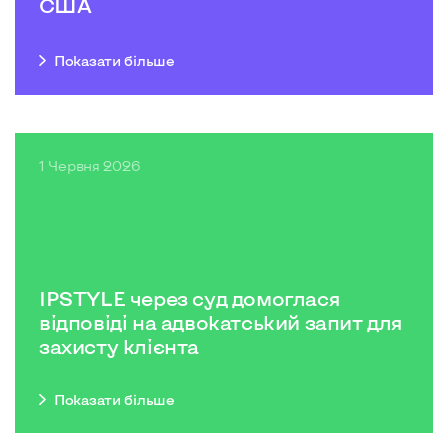
США
Показати бiльше
1 Червня 2026
IPSTYLE через суд домоглася
відповіді на адвокатський запит для
захисту клієнта
Показати бiльше