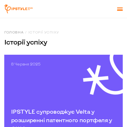
ГОЛОВНА
ІСТОРІЇ УСПІХУ
Історії успіху
8 Червня 2025
IPSTYLE супроводжує Velta у
розширенні патентного портфеля у