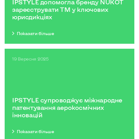
IPSTYLE допомогла бренду NÚKOT
зареєструвати ТМ у ключових
юрисдикціях
Показати бiльше
19 Вересня 2025
IPSTYLE супроводжує міжнародне
патентування аерокосмічних
інновацій
Показати бiльше