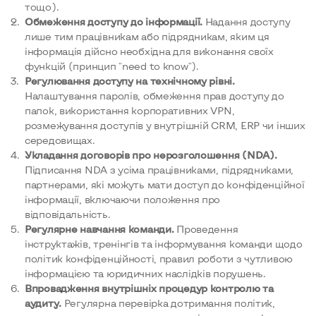
тощо).
Обмеження доступу до інформації.
Надання доступу
лише тим працівникам або підрядникам, яким ця
інформація дійсно необхідна для виконання своїх
функцій (принцип "need to know").
Регулювання доступу на технічному рівні.
Налаштування паролів, обмеження прав доступу до
папок, використання корпоративних VPN,
розмежування доступів у внутрішній CRM, ERP чи інших
середовищах.
Укладання договорів про нерозголошення (NDA).
Підписання NDA з усіма працівниками, підрядниками,
партнерами, які можуть мати доступ до конфіденційної
інформації, включаючи положення про
відповідальність.
Регулярне навчання команди.
Проведення
інструктажів, тренінгів та інформування команди щодо
політик конфіденційності, правил роботи з чутливою
інформацією та юридичних наслідків порушень.
Впровадження внутрішніх процедур контролю та
аудиту.
Регулярна перевірка дотримання політик,