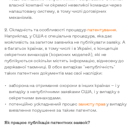
власної компанії чи окремої невеликої команди через
налаштовану систему, в тому числі договірних
механізмів.
2. Складність та особливості процедур
патентування
.
Наприклад, у США є спеціальна процедура, яка дає
можливість за запитом заявника не публікувати заявку. А
в багатьох країнах, в тому числі і в Україні, є концепція
секретних винаходів (корисних моделей), які не
публікуються оскільки містять інформацію, віднесену до
державної таємниці. В обох випадках "непублічність"
таких патентних документів має свої наслідки:
заборона на отримання охорони в інших країнах — і у
випадку з непублічними заявками США, і у випадку з
секретними винаходами.
потенційно ускладнений процес
захисту прав
у випадку
виявлення порушення за таким патентом.
Як працює публікація патентних заявок?