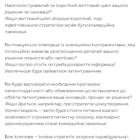
Наскільки тривалий чи короткий життєвий цикл вашого
рішення чи інновації?
Якщо життєвий цикл скоріше короткий, тоді
ефективнішою стратегією може бути комерційна
таємниця.
Чи планується співпраця із зовнішніми контрагентами, яка
потенційно вимагає розголошення деталей вашого
рішення повністю або частково?
Якщо гостро стоїть потреба розкриття інформації
безпечніше буде займатися патентуванням.
Чи буде відповідати необхідним критеріям
патентоздатності або обмеженням що встановлені до
об’єкта патентування ваша інновація, процес чи рішення?
Якщо йдеться, наприклад, про стратегію ціноутворення,
бізнес-модель — часто буде стояти питання взагалі
можливості отримати патентну охорону, відповідно
єдиним рішенням стане комерційна таємниця.
Але ключове — кожна стратегія охорони індивідуальна і