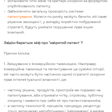
Встановити чіткі межі та критерії охорони за формулою
опублікованого патенту.
Забезпечити загальну прозорість системи
патентування
. Колеги по ринку можуть бачити, які саме
рішення захищені і, у випадку коректно побудованої
стратегії, будуть уникати порушення прав інших
компаній.
Звідки береться міф про "закритий патент
"
?
Причин кілька:
1. Змішування з комерційною таємницею. Насправді
комерційна таємниця та патентування це суміжні історії,
які часто можуть бути частиною однієї стратегії охорони
прав інтелектуальної власності, де:
частину рішень, продуктів, пристроїв ми подаємо на
патентування, аби отримати чітку, строкову, публічну
охорону і заявити про себе як про патентовласника;
а частину технологій, процесів, процедур, рецептур
тощо залишаємо непублічними і "закриваємо" в межах