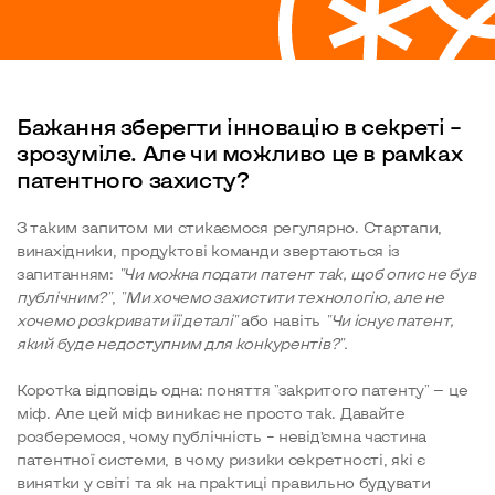
Бажання зберегти інновацію в секреті –
зрозуміле. Але чи можливо це в рамках
патентного захисту?
З таким запитом ми стикаємося регулярно. Стартапи,
винахідники, продуктові команди звертаються із
запитанням:
"Чи можна подати патент так, щоб опис не був
публічним?"
,
"Ми хочемо захистити технологію, але не
хочемо розкривати її деталі"
або навіть
"Чи існує патент,
який буде недоступним для конкурентів?".
Коротка відповідь одна: поняття "закритого патенту" — це
міф. Але цей міф виникає не просто так. Давайте
розберемося, чому публічність – невід’ємна частина
патентної системи, в чому ризики секретності, які є
винятки у світі та як на практиці правильно будувати