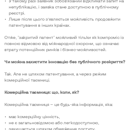
У такому разі заявник зобов’язаний відкликати запит на
непублікацію, і заявка стане доступною в публічному
реєстрі.
Лише після цього з’являється можливість продовжити
патентування в інших країнах.
Отже, "закритий патент" можливий тільки як компроміс із
повною відмовою від міжнародної охорони, що означає
втрату потенційних ринків і бізнес-можливостей.
Чи можна захистити інновацію без публічного розкриття?
Так. Але не шляхом патентування, а через режим
комерційної таємниці.
Комерційна таємниця: що, коли, як?
Комерційна таємниця — це будь-яка інформація, яка:
має комерційну цінність,
не є загальновідомою або легкодоступною,
захищається шляхом обмеження доступу.