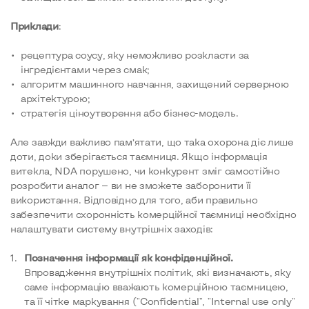
Приклади
:
рецептура соусу, яку неможливо розкласти за
інгредієнтами через смак;
алгоритм машинного навчання, захищений серверною
архітектурою;
стратегія ціноутворення або бізнес-модель.
Але завжди важливо пам’ятати, що така охорона діє лише
доти, доки зберігається таємниця. Якщо інформація
витекла, NDA порушено, чи конкурент зміг самостійно
розробити аналог — ви не зможете заборонити її
використання. Відповідно для того, аби правильно
забезпечити схоронність комерційної таємниці необхідно
налаштувати систему внутрішніх заходів:
Позначення інформації як конфіденційної.
Впровадження внутрішніх політик, які визначають, яку
саме інформацію вважають комерційною таємницею,
та її чітке маркування ("Confidential", "Internal use only"