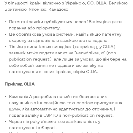
У більшості країн, включно з Україною, ЄС, США, Великою
Британією, Японією, Канадою:
Патентні заявки публікуються через 18 місяців з дати
подання або пріоритету.
Це обов’язкова умова системи, навіть якщо патентну
охорону за відповідною заявкою ще не надано.
Тільки у виняткових випадках (наприклад, у США)
заявник може подати запит на "непублікацію" (non-
publication request), але лише за умови, що він бере на
себе зобов’язання не подавати цю заявку на
патентування в інших країнах, окрім США.
Приклад США
:
Компанія А розробила новий тип бездротових
навушників з інноваційною технологією приглушення
шуму, яка автоматично адаптується до оточення, і
подала заявку в USPTO з non-publication request.
Через пів року з’являється зацікавленість у
патентуванні в Європі.