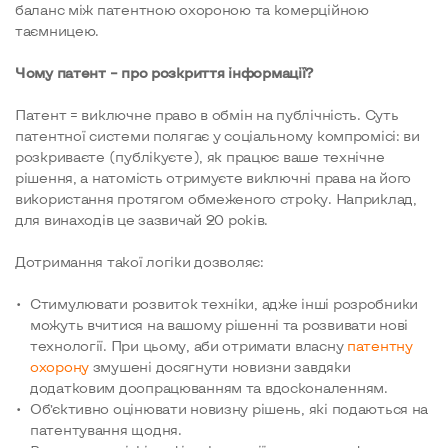
баланс між патентною охороною та комерційною
таємницею.
Чому патент –
про розкриття інформації?
Патент = виключне право в обмін на публічність. Суть
патентної системи полягає у соціальному компромісі: ви
розкриваєте (публікуєте), як працює ваше технічне
рішення, а натомість отримуєте виключні права на його
використання протягом обмеженого строку. Наприклад,
для винаходів це зазвичай 20 років.
Дотримання такої логіки дозволяє:
Стимулювати розвиток техніки, адже інші розробники
можуть вчитися на вашому рішенні та розвивати нові
технології. При цьому, аби отримати власну
патентну
охорону
змушені досягнути новизни завдяки
додатковим доопрацюванням та вдосконаленням.
Об’єктивно оцінювати новизну рішень, які подаються на
патентування щодня.