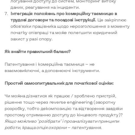
логування доступу до систем, моніторинг витоку
даних, реагування на інциденти.
Інтеграція положень про комерційну таємницю в
трудові договори та посадові інструкції.
Це закріплює
обов’язки працівника щодо нерозголошення з моменту
початку співпраці та може полегшити юридичний
захист у разі спору.
Як знайти правильний баланс?
Патентування і комерційна таємниця — не
взаємовиключні, а доповнюючі інструменти.
Простий самоопитувальник для початкової оцінки:
Чи можна дізнатися як працює / зроблено пристрій,
рішення тощо через reverse engineering (зворотну
розробку, тобто декомпозицію та відтворення завдяки
простому отриманню доступу до кінцевого продукту)?
Якщо можливо "розібрати" і проаналізувати принципи
роботи,
краща опція охорони
—
патентування.