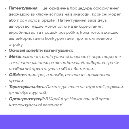
Патентування
— це юридична процедура оформлення
державою виключних прав на винаходи, корисні моделі
або промислові зразки. Патентування засвідчує
авторство, надає монополію на використання,
виробництво та продаж розробки, крім того, захищає
від використання конкурентами протягом певного
строку.
Основні аспекти патентування:
Мета:
захист інтелектуальної власності, перетворення
технічного рішення на актив компанії, заборона третім
особам використовувати об'єкт без згоди.
Об'єкти:
пристрої, способи, речовини, промислові
зразки.
Територіальність:
Патент діє лише на території держави,
де він був виданий.
Орган реєстрації:
В Україні це Національний орган
інтелектуальної власності.