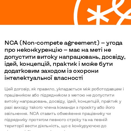
NCA (Non-compete agreement) — угода
про неконкуренцію — має на меті не
допустити витоку напрацювань, досвіду,
ідей, концепцій, практик і може бути
додатковим заходом із охорони
інтелектуальної власності
Цей договір, як правило, укладається між роботодавцем і
працівником або підрядником з метою не допустити
витоку напрацювань, досвіду, ідей, концепцій, практик у
разі виходу такого члена команди з проєкту або його
звільнення. NCA ставить обмеження працівнику чи
підряднику протягом певного строку та на певній
території вести діяльність, що є конкуруючою до