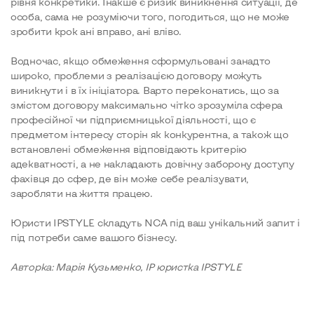
рівня конкретики. Інакше є ризик виникнення ситуації, де
особа, сама не розуміючи того, погодиться, що не може
зробити крок ані вправо, ані вліво.
Водночас, якщо обмеження сформульовані занадто
широко, проблеми з реалізацією договору можуть
виникнути і в їх ініціатора. Варто переконатись, що за
змістом договору максимально чітко зрозуміла сфера
професійної чи підприємницької діяльності, що є
предметом інтересу сторін як конкурентна, а також що
встановлені обмеження відповідають критерію
адекватності, а не накладають довічну заборону доступу
фахівця до сфер, де він може себе реалізувати,
заробляти на життя працею.
Юристи IPSTYLE складуть NCA під ваш унікальний запит і
під потреби саме вашого бізнесу.
Авторка: Марія Кузьменко, IP юристка IPSTYLE