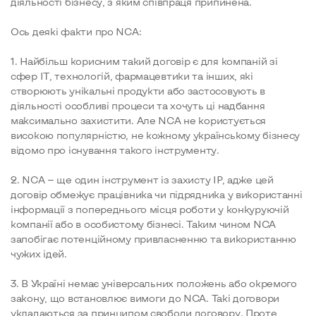
діяльності бізнесу, з яким співпраця припинена.
Ось деякі факти про NCA:
1. Найбільш корисним такий договір є для компаній зі
сфер ІТ, технологій, фармацевтики та інших, які
створюють унікальні продукти або застосовують в
діяльності особливі процеси та хочуть ці надбання
максимально захистити. Але NCA не користується
високою популярністю, не кожному українському бізнесу
відомо про існування такого інструменту.
2. NCA — ще один інструмент із захисту ІР, адже цей
договір обмежує працівника чи підрядника у використанні
інформації з попереднього місця роботи у конкуруючій
компанії або в особистому бізнесі. Таким чином NCA
запобігає потенційному привласненню та використанню
чужих ідей.
3. В Україні немає універсальних положень або окремого
закону, що встановлює вимоги до NCA. Такі договори
укладаються за принципом свободи договору. Проте