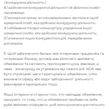
(конкуруюча діяльність);
2) здійснення конкуруючої діяльності як фізичної особи -
підприємця;
3) володіння прямо чи опосередковано часткою в іншій
юридичній особі, яка здійснює конкуруючу діяльність;
4) обіймання посади члена органу управління іншої
юридичної особи, яка здійснює конкуруючу діяльність;
5) вчинення інших конкурентних дій, передбачених
договором.
5. Щоб забезпечити баланс між інтересами працівника та
інтересами бізнесу, договір має включати адекватні
обмеження та натомість пропонувати щось фахівцю, а
саме - винагороду за утримання від певних дій. NCA має
бути строковий, мати територіальні обмеження, чітко
визначати сферу або види "забороненої" діяльності,
враховувати юрисдикцію тощо.
Якщо інтереси зі сторони того, хто накладає обмеження,
зрозумілі, то тому, хто ці обмеження приймає на себе,
дуже важливо слідкувати, щоб вони досягали достатнього