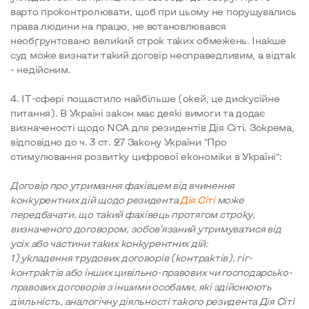
варто проконтролювати, щоб при цьому не порушувались
права людини на працю, не встановлювався
необґрунтовано великий строк таких обмежень. Інакше
суд може визнати такий договір несправедливим, а відтак
- недійсним.
4. IT-сфері пощастило найбільше (окей, це дискусійне
питання). В Україні закон має деякі вимоги та додає
визначеності щодо NCA для резидентів Дія Сіті. Зокрема,
відповідно до ч. 3 ст. 27 Закону України “Про
стимулювання розвитку цифрової економіки в Україні”:
Договір про утримання фахівцем від вчинення
конкурентних дій щодо резидента
Дія Сіті
може
передбачати, що такий фахівець протягом строку,
визначеного договором, зобов’язаний утримуватися від
усіх або частини таких конкурентних дій:
1) укладення трудових договорів (контрактів), гіг-
контрактів або інших цивільно-правових чи господарсько-
правових договорів з іншими особами, які здійснюють
діяльність, аналогічну діяльності такого резидента Дія Сіті