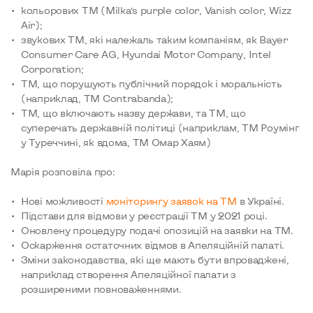
кольорових ТМ (Milka’s purple color, Vanish color, Wizz
Air);
звукових ТМ, які належаль таким компаніям, як Bayer
Consumer Care AG, Hyundai Motor Company, Intel
Corporation;
ТМ, що порушують публічний порядок і моральність
(наприклад, ТМ Contrabanda);
ТМ, що включають назву держави, та ТМ, що
суперечать державній політиці (наприклам, ТМ Роумінг
у Туреччині, як вдома, ТМ Омар Хаям)
Марія розповіла про:
Нові можливості
моніторингу заявок на ТМ
в Україні.
Підстави для відмови у реєстрації ТМ у 2021 році.
Оновлену процедуру подачі опозицій на заявки на TM.
Оскарження остаточних відмов в Апеляційній палаті.
Зміни законодавства, які ще мають бути впроваджені,
наприклад створення Апеляційної палати з
розширеними повноваженнями.