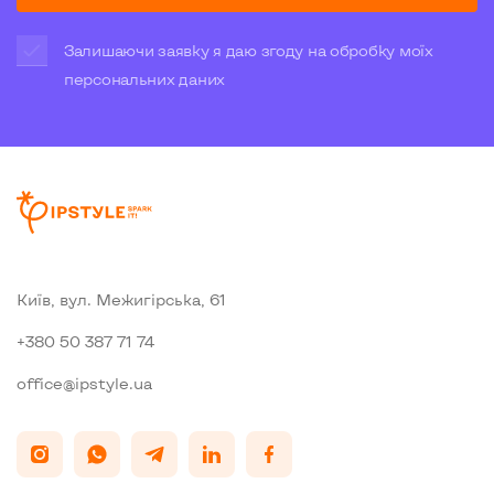
Залишаючи заявку я даю згоду на обробку моїх
персональних даних
Київ, вул. Межигiрська, 61
+380 50 387 71 74
office@ipstyle.ua