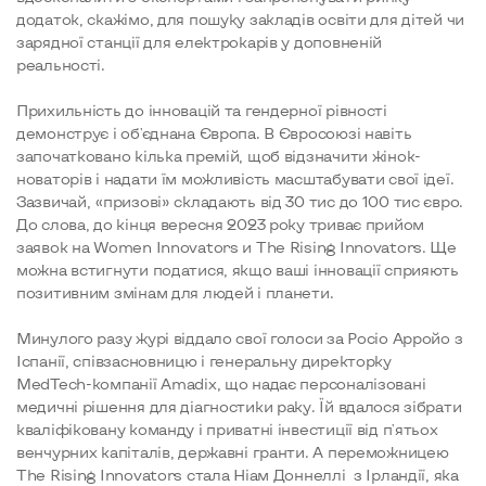
додаток, скажімо, для пошуку закладів освіти для дітей чи
зарядної станції для електрокарів у доповненій
реальності.
Прихильність до інновацій та гендерної рівності
демонструє і об'єднана Європа. В Євросоюзі навіть
започатковано кілька премій, щоб відзначити жінок-
новаторів і надати їм можливість масштабувати свої ідеї.
Зазвичай, «призові» складають від 30 тис до 100 тис євро.
До слова, до кінця вересня 2023 року триває прийом
заявок на Women Innovators и The Rising Innovators. Ще
можна встигнути податися, якщо ваші інновації сприяють
позитивним змінам для людей і планети.
Минулого разу журі віддало свої голоси за Росіо Арройо з
Іспанії, співзасновницю і генеральну директорку
MedTech-компанії Amadix, що надає персоналізовані
медичні рішення для діагностики раку. Їй вдалося зібрати
кваліфіковану команду і приватні інвестиції від п'ятьох
венчурних капіталів, державні гранти. А переможницею
The Rising Innovators стала Ніам Доннеллі з Ірландії, яка