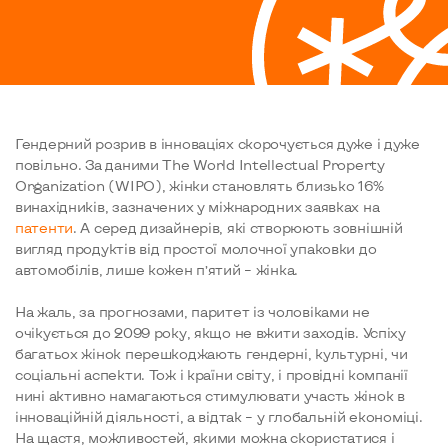
Гендерний розрив в інноваціях скорочується дуже і дуже
повільно. За даними The World Intellectual Property
Organization (WIPO), жінки становлять близько 16%
винахідників, зазначених у міжнародних заявках на
патенти
. А серед дизайнерів, які створюють зовнішній
вигляд продуктів від простої молочної упаковки до
автомобілів, лише кожен п’ятий – жінка.
На жаль, за прогнозами, паритет із чоловіками не
очікується до 2099 року, якщо не вжити заходів. Успіху
багатьох жінок перешкоджають гендерні, культурні, чи
соціальні аспекти. Тож і країни світу, і провідні компанії
нині активно намагаються стимулювати участь жінок в
інноваційній діяльності, а відтак – у глобальній економіці.
На щастя, можливостей, якими можна скористатися і