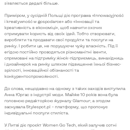
з'являється дедалі більше.
Приміром, у сусідній Польщі діє програма «Innowacyjność
i kreatywność w gospodarce» або «Інновації та
креативність в економіці», щоб навчити охочих
отримувати користь від своїх ідей. Тобто створювати,
виробляти та продавати свої продукти та послуги на
ринку. І робити це, не порушуючи чужу власність. Під її
егідою постійно проводяться різноманітні івенти,
спрямовані на підтримку жінок-підприємиць, винахідниць
і дизайнерок на ринку шляхом підвищення їхньої бізнес-
зрілості, інноваційної обізнаності та
конкурентоспроможності.
До слова, нещодавно на одному з таких заходів виступила
Анна Юргас з індустрії моди. Майже 10 років вона була
головною редакторкою журналу Glamour, а згодом
заснувала Stylespot.pl – платформу, що пропонує
індивідуальні послуги стиліста.
У Литві діє проєкт Women Go Tech, який ​​залучив сотні