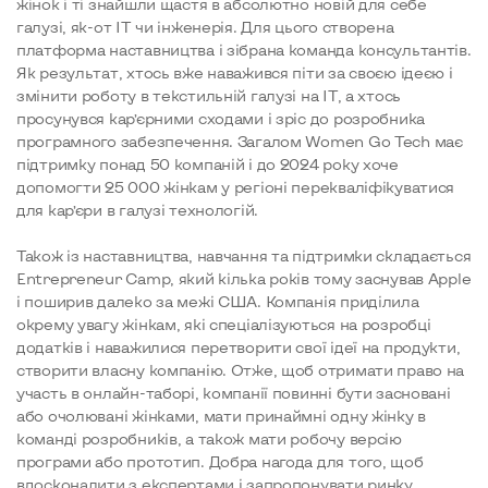
жінок і ті знайшли щастя в абсолютно новій для себе
галузі, як-от ІТ чи інженерія. Для цього створена
платформа наставництва і зібрана команда консультантів.
Як результат, хтось вже наважився піти за своєю ідеєю і
змінити роботу в текстильній галузі на ІТ, а хтось
просунувся кар’єрними сходами і зріс до розробника
програмного забезпечення. Загалом Women Go Tech має
підтримку понад 50 компаній і до 2024 року хоче
допомогти 25 000 жінкам у регіоні перекваліфікуватися
для кар’єри в галузі технологій.
Також із наставництва, навчання та підтримки складається
Entrepreneur Camp, який кілька років тому заснував Apple
і поширив далеко за межі США. Компанія приділила
окрему увагу жінкам, які спеціалізуються на розробці
додатків і наважилися перетворити свої ідеї на продукти,
створити власну компанію. Отже, щоб отримати право на
участь в онлайн-таборі, компанії повинні бути засновані
або очолювані жінками, мати принаймні одну жінку в
команді розробників, а також мати робочу версію
програми або прототип. Добра нагода для того, щоб
вдосконалити з експертами і запропонувати ринку