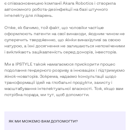
є співзасновницею компанії Akara Robotics і створила
автономного робота-дезінфекції на базі штучного
інтелекту для лікарень.
Отже, як бачимо, той факт, що чоловіки частіше
оформлюють патенти на свої винаходи, жодним чином не
суперечить твердженню, що жінки винахідливі за своєю
натурою, а їхні досягнення не залишаються непоміченими
і викликають зацікавленість серед донорів, інвесторів.
Ми в IPSTYLE також намагаємося прискорити процес
подолання гендерного розриву в інноваціях і підтримуємо
жінок-новаторів. Зокрема, надаємо консультації щодо
трансформації ідей на глобальні продукти, захисту і
масштабування інтелектуальної власності. Тож, якщо вам
потрібна порада, ми тут, щоб допомогти.
ЯК МИ МОЖЕМО ВАМ ДОПОМОГТИ?