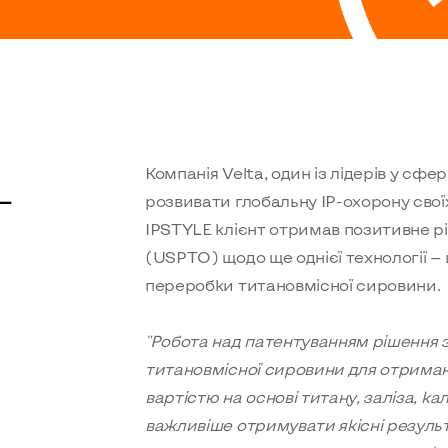
Компанія Velta, один із лідерів у сф
—
розвивати глобальну IP-охорону сво
IPSTYLE клієнт отримав позитивне р
(USPTO) щодо ще однієї технології — 
переробки титановмісної сировини.
"Робота над патентуванням рішення 
титановмісної сировини для отриман
вартістю на основі титану, заліза, ка
важливіше отримувати якісні результ