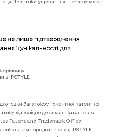
ниця Практики управління інноваціями в
це не лише підтвердження
ання її унікальності для
.
 керівниця
ми в IPSTYLE
ідготовки багатокомпонентної патентної
матику відповідно до вимог Патентного
tes Patent and Trademark Office,
американських представників, IPSTYLE