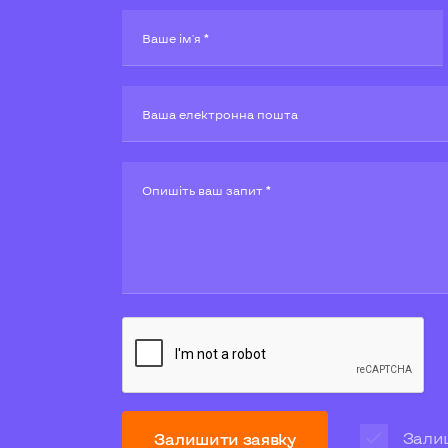
Ваше ім'я *
Ваша електронна пошта
Опишiть ваш запит *
Залиш
Залишити заявку