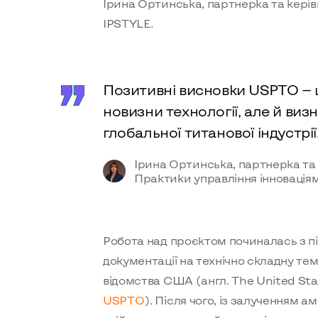
Ірина Ортинська, партнерка та керів
IPSTYLE.
Позитивні висновки USPTO — 
новизни технології, але й визн
глобальної титанової індустрії
Ірина Ортинська, партнерка та
Практики управління інновація
Робота над проєктом починалась з п
документації на технічно складну те
відомства США (англ. The United Sta
USPTO
). Після чого, із залученням 