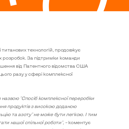
ері титанових технологій, продовжує
їх розробок. За підтримки команди
ішення від Патентного відомства США
цього разу у сфері комплексної
з назвою
"
Спосіб комплексної переробки
ня продуктів з високою доданою
льцію та азоту
"
не може бути легкою. І тим
ати нашої спільної роботи",
–
коментує