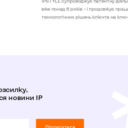
IPSTYLE супроводжує патентну діяльніс
вже понад 6 років
–
і продовжує прац
технологічних рішень клієнта на клю
озсилку,
я новини IP
Пiдписатися