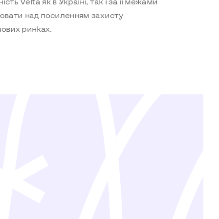
ть Velta як в Україні, так і за її межами
ювати над посиленням захисту
чових ринках.