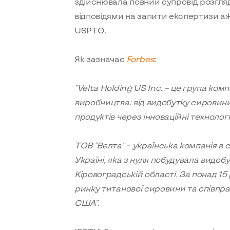
здійснювала повний супровід розгляд
відповідями на запити експертизи аж
USPTO.
Як зазначає
Forbes
:
"
Velta Holding US Inc. – це група ко
виробництва: від видобутку сировин
продуктів через інноваційні технології
ТОВ "Велта" – українська компанія в 
Україні, яка з нуля побудувала видо
Кіровоградській області. За понад 15
ринку титанової сировини та співпра
США
"
.