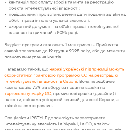
квитанція про сплату зборів та мита за реєстрацію
об’єкта інтелектуальної власності;
повідомлення про встановлення дати подання заявки на
об’єкт права інтелектуальної власності;
охоронний документ на об’єкт права інтелектуальної
власності отриманий в 2025 році.
Бюджет програми становить 1 млн гривень. Прийняття
заявок триватиме до 12 грудня 2025 року, або до моменту
повного вичерпання коштів.
Нагадаємо також, що
наразі українські підприємці можуть
скористатися грантовою програмою ЄС на реєстрацію
інтелектуальної власності в Європі
. Вона передбачає
компенсацію 75% від збору за подання заявки на
торговельну марку ЄС
, промислові зразки (дизайни) і
патенти, зокрема унітарний, єдиний для всієї Європи, а
також на сорти рослин.
Спеціалісти IPSTYLE допоможуть зареєструвати
інтелектуальну власність і в Україні, і в ЄС, а також
своєчасно податися на компенсацію, повернення коштів.