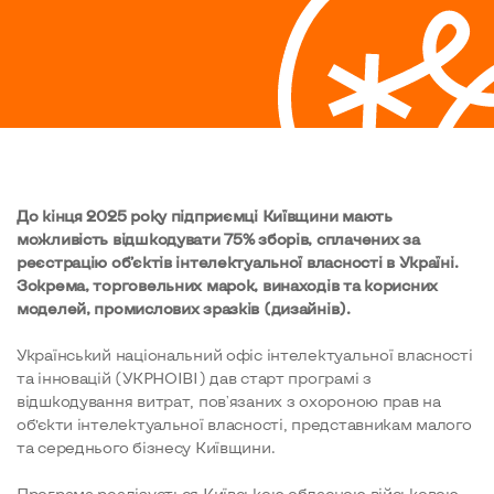
До кінця 2025 року підприємці Київщини мають
можливість відшкодувати 75% зборів, сплачених за
реєстрацію об’єктів інтелектуальної власності в Україні.
Зокрема, торговельних марок, винаходів та корисних
моделей, промислових зразків (дизайнів).
Український національний офіс інтелектуальної власності
та інновацій (УКРНОІВІ) дав старт програмі з
відшкодування витрат, пов'язаних з охороною прав на
об’єкти інтелектуальної власності, представникам малого
та середнього бізнесу Київщини.
Програма реалізується Київською обласною військовою