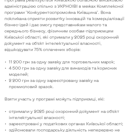
адміністрацією спільно з УКРНОІВІ в межах Комплексної
програми "Конкурентоспроможна Київщина". Вона
покликана сприяти розвитку інновацій та комерціалізації
бізнес-ідей і дає змогу представникам малого та
середнього бізнесу, фізичним особам-підприємцям
Київської області, які отримали у 2025 році охоронний
документ на об’єкт інтелектуальної власності,
відшкодувати 75% сплачених зборів:
11 200 грн за одну заявку для торговельних марок;
4 500 грн за одну заявку для винаходів та корисних
моделей;
2 200 грн за одну зареєстровану заявку на
промисловий зразок.
Взяти участь у програмі можуть підприємці, які:
отримали у 2025 році охоронний документ на об’єкт
інтелектуальної власності;
зареєстровані у податкових органах Київської області;
здійснювали господарську діяльність неперервно не