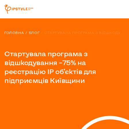
ГОЛОВНА
БЛОГ
СТАРТУВАЛА ПРОГРАМА З ВІДШКОДУВАННЯ –75% НА РЕЄСТРАЦІЮ IP ОБ’ЄКТІВ ДЛЯ ПІДПРИЄМЦІВ КИЇВЩИНИ
Стартувала програма з
відшкодування –75% на
реєстрацію IP об’єктів для
підприємців Київщини