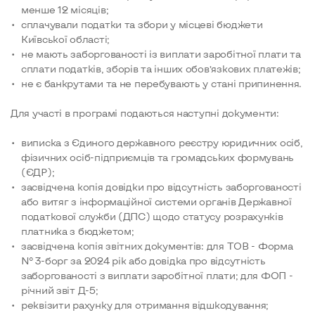
менше 12 місяців;
сплачували податки та збори у місцеві бюджети
Київської області;
не мають заборгованості із виплати заробітної плати та
сплати податків, зборів та інших обов’язкових платежів;
не є банкрутами та не перебувають у стані припинення.
Для участі в програмі подаються наступні документи:
виписка з Єдиного державного реєстру юридичних осіб,
фізичних осіб-підприємців та громадських формувань
(ЄДР);
засвідчена копія довідки про відсутність заборгованості
або витяг з інформаційної системи органів Державної
податкової служби (ДПС) щодо статусу розрахунків
платника з бюджетом;
засвідчена копія звітних документів: для ТОВ - Форма
№ 3-борг за 2024 рік або довідка про відсутність
заборгованості з виплати заробітної плати; для ФОП -
річний звіт Д-5;
реквізити рахунку для отримання відшкодування;