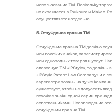
использование ТМ. Поскольку торгов
не охраняется в Гонконге и Макао. 
осуществляется отдельно.
5. Отчуждение прав на ТМ
Отчуждение прав на ТМ должно осущ
или похожих знаков, зарегистрирова
или однородных товаров и услуг. На
словесную ТМ «IPStyle», то должны
«IPStyle Patent Law Company» и с ло
зарегистрированы на ту же компанию
существует, чтобы не допустить вве
похожие знаки одной серии принад
собственниками. Несоблюдение этог
отчуждении прав на ТМ.