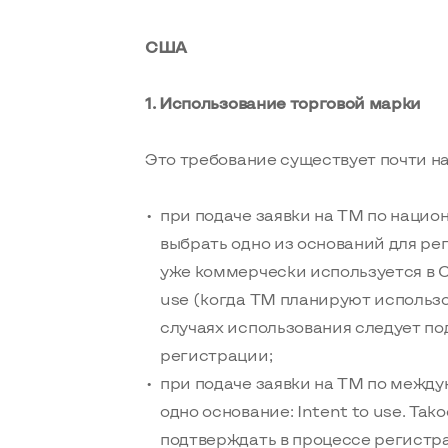
США
1. Использование торговой марки
Это требование существует почти н
при подаче заявки на ТМ по нацио
выбрать одно из оснований для ре
уже коммерчески используется в С
use (когда ТМ планируют использо
случаях использования следует п
регистрации;
при подаче заявки на ТМ по межд
одно основание: Intent to use. Та
подтверждать в процессе регистр