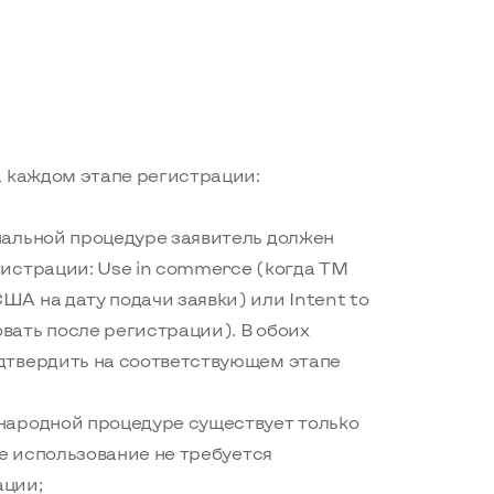
а каждом этапе регистрации:
нальной процедуре заявитель должен
гистрации: Use in commerce (когда ТМ
ША на дату подачи заявки) или Intent to
вать после регистрации). В обоих
одтвердить на соответствующем этапе
ународной процедуре существует только
кое использование не требуется
ации;