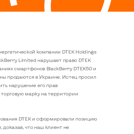
энергетической компании DTEK Holdings
ackBerry Limited нарушает право DTEK
званиях смартфонов BlackBerry DTEK50 и
оны продаются в Украине. Истец просил
ить нарушение его прав
 торговую марку на территории
бования DTEK и сформировали позицию
, доказав, что наш клиент не