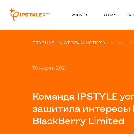
УСЛУГИ
О НАС
БЛ
ГЛАВНАЯ
ИСТОРИИ УСПЕХА
КОМАНДА
30 марта 2021
Команда IPSTYLE у
защитила интересы
BlackBerry Limited