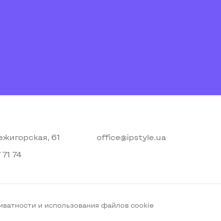
ежигорская, 61
office@ipstyle.ua
 71 74
иватности и использования файлов cookie