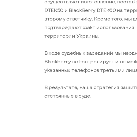
осуществляет изготовление, постав
DTEK50 и BlackBerry DTEK60 на тер
второму ответчику. Кроме того, мы д
подтверждают факт использования Т
территории Украины.
В ходе судебных заседаний мы неод
Blackberry не контролирует и не мо
указанных телефонов третьими лиц
В результате, наша стратегия защит
отстоянные в суде.