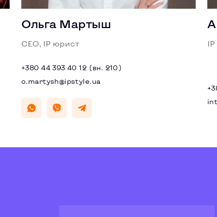
Ольга Мартыш
А
CEO, IP юрист
IP
+380 44 393 40 12 (вн. 210)
o.martysh@ipstyle.ua
+3
in