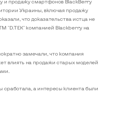
ку и продажу смартфонов BlackBerry
ритории Украины, включая продажу
оказали, что доказательства истца не
М "D.TEK" компанией Blackberry на
нократно замечали, что компания
жет влиять на продажи старых моделей
ами.
ы сработала, а интересы клиента были