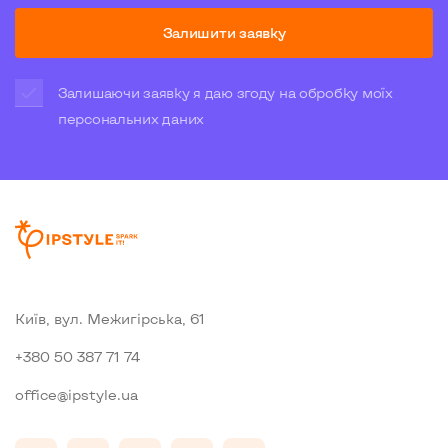
Залишити заявку
Залишаючи заявку я даю згоду на обробку моїх
персональних даних
Київ, вул. Межигiрська, 61
+380 50 387 71 74
office@ipstyle.ua