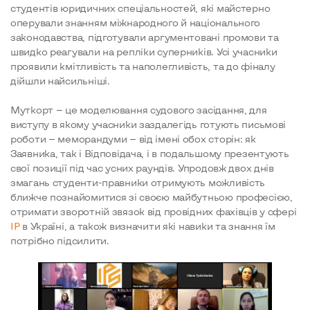
студентів юридичних спеціальностей, які майстерно
оперували знанням міжнародного й національного
законодавства, підготували аргументовані промови та
швидко реагували на репліки суперників. Усі учасники
проявили кмітливість та наполегливість, та до фіналу
дійшли найсильніші.
Муткорт — це моделювання судового засідання, для
виступу в якому учасники заздалегідь готують письмові
роботи — меморандуми — від імені обох сторін: як
Заявника, так і Відповідача, і в подальшому презентують
свої позиції під час усних раундів. Упродовж двох днів
змагань студенти-правники отримують можливість
ближче познайомитися зі своєю майбутньою професією,
отримати зворотній звязок від провідних фахівців у сфері
ІР
в Україні, а також визначити які навики та знання їм
потрібно підсилити.