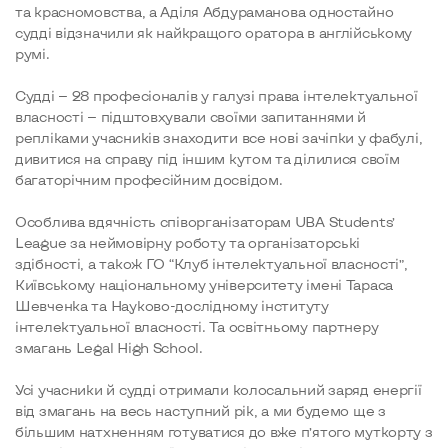
та красномовства, а Аділя Абдураманова одностайно
судді відзначили як найкращого оратора в англійському
румі.
Судді — 28 професіоналів у галузі права інтелектуальної
власності — підштовхували своїми запитаннями й
репліками учасників знаходити все нові зачіпки у фабулі,
дивитися на справу під іншим кутом та ділилися своїм
багаторічним професійним досвідом.
Особлива вдячність співорганізаторам UBA Students’
League за неймовірну роботу та організаторські
здібності, а також ГО “Клуб інтелектуальної власності”,
Київському національному університету імені Тараса
Шевченка та Науково-дослідному інституту
інтелектуальної власності. Та освітньому партнеру
змагань Legal High School.
Усі учасники й судді отримали колосальний заряд енергії
від змагань на весь наступний рік, а ми будемо ще з
більшим натхненням готуватися до вже п’ятого муткорту з