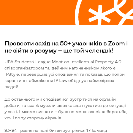
Провести захід на 50+ учасників в Zoom і
не зійти з розуму — ще той челендж!
UBA Students' League Moot on Intellectual Property 4.0,
співорганізатором та ідейним натхненником якого є
IPStyle, перевершив усі сподівання та показав, що попри
карантинні обмеження ІР Law об’єднує неймовірних
людей!
До останнього ми сподівалися зустрітися на офлайн
дебати, та все ж мусили швидко адаптуватися до ситуації
у світі. І маємо визнати — була не менш запекла боротьба,
хоч і по ту сторону екранів.
23–24 травня на полі битви зустрілися 17 команд