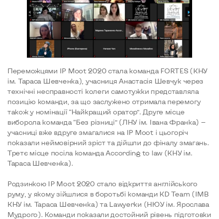
Переможцями IP Moot 2020 стала команда FORTES (КНУ
ім. Тараса Шевченка), учасниця Анастасія Шевчук через
технічні несправності колеги самотужки представляла
позицію команди, за що заслужено отримала перемогу
також у номінації “Найкращий оратор”. Друге місце
виборола команда “Без різниці” (ЛНУ ім. Івана Франка) —
учасниці вже вдруге змагалися на IP Moot і цьогоріч
показали неймовірний зріст та дійшли до фіналу змагань.
Третє місце посіла команда According to law (КНУ ім.
Тараса Шевченка).
Родзинкою IP Moot 2020 стало відкриття англійського
руму, у якому зійшлися в боротьбі команди KD Team (ІМВ
КНУ ім. Тараса Шевченка) та Lawyerки (НЮУ ім. Ярослава
Мудрого). Команди показали достойний рівень підготовки