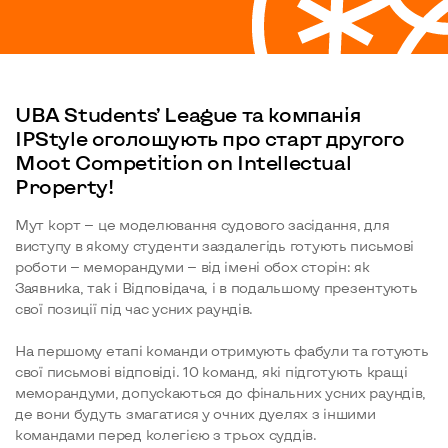
UBA Students’ League​ та компанія
IPStyle оголошують про старт другого
Moot Competition on Intellectual
Property!
Мут корт — це моделювання судового засідання, для
виступу в якому студенти заздалегідь готують письмові
роботи — меморандуми — від імені обох сторін: як
Заявника, так і Відповідача, і в подальшому презентують
свої позиції під час усних раундів.
На першому етапі команди отримують фабули та готують
свої письмові відповіді. 10 команд, які підготують кращі
меморандуми, допускаються до фінальних усних раундів,
де вони будуть змагатися у очних дуелях з іншими
командами перед колегією з трьох суддів.