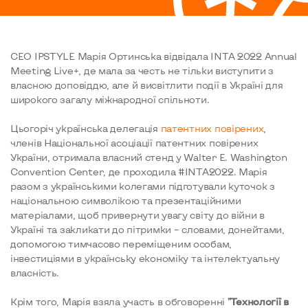
CEO IPSTYLE Марія Ортинська відвідала INTA 2022 Annual
Meeting Live+, де мала за честь не тільки виступити з
власною доповіддю, але й висвітлити події в Україні для
широкого загалу міжнародної спільноти.
Цьогоріч українська делегація
патентних повірених
,
членів Національної асоціації патентних повірених
України, отримала власний стенд у Walter E. Washington
Convention Center, де проходила #INTA2022. Марія
разом з українськими колегами підготували куточок з
національною символікою та презентаційними
матеріалами, щоб привернути увагу світу до війни в
Україні та закликати до пітримки – словами, донейтами,
допомогою тимчасово переміщеним особам,
інвестиціями в українську економіку та інтелектуальну
власність.
Крім того, Марія взяла участь в обговоренні
"Технології в