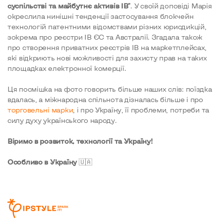
суспільстві та майбутнє активів ІВ"
. У своїй доповіді Марія
окреслила нинішні тенденції застосування блокчейн
технологій патентними відомствами різних юрисдикцій,
зокрема про реєстри ІВ ЄС та Австралії. Згадала також
про створення приватних реєстрів ІВ на маркетплейсах,
які відкриють нові можливості для захисту прав на таких
площадках електронної комерції.
Ця посмішка на фото говорить більше наших слів: поїздка
вдалась, а міжнародна спільнота дізналась більше і про
торговельні марки
, і про Україну, її проблеми, потреби та
силу духу українського народу.
Віримо в розвиток, технології та Україну!
Особливо в Україну
🇺🇦